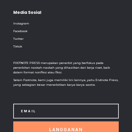
Media Sosial
Instagram
Facebook
Twitter
Tiktok
FOOTNOTE PRESS merupakan penerbit yang berfokus pada
penerbitan naskah-naskah yang dihasilkan dari kerja riset, baik
dalam format nonfiksi atau fiksi.
Selain Footnote, kami juga memiliki lini lainnya, yaitu Endnote Press,
yang sebagian besar menerbitkan karya-karya sastra.
LANGGANAN