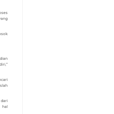
oses
yang
osok
dian
iri,”
cari
slah
dari
 hal