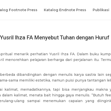
alog Footnote Press
Katalog Endnote Press
Publikasi
 Yusril Ihza FA Menyebut Tuhan dengan Huruf
ual menarik perhatian Yusril Ihza FA. Dalam buku kump
sril menorehkan pelajaran berharga dari perjalanan itu. Term
t berbeda dibandingkan dengan menulis karya sastra lain sep
ma-sama memiliki estetika, namun puisi punya tantangan leb
ai kalimat, memadatkannya, tapi bisa menjangkau makna 
 dalam kalimat, menata bait hingga gaya menulis. ”Butuh feel
rulang-ulang sampai menemukan capaian yang diingink