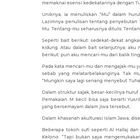
memaknai esensi kedekatannya dengan Tu
Uniknya, ia menuliskan ”Mu” dalam huru
Lazimnya penulisan tentang penyebutan 
Mu. Tentang-mu seharusnya ditulis Tenta
Seperti bait berikut: sedekat-dekat angk
kidung. Atau dalam bait selanjutnya: aku
berikut: pun aku mencari-mu dari balik ti
Pada kata mencari-mu dan mengajak-mu yan
sebab yang melatarbelakanginya. Tak mu
”Mungkin saya lagi senang menyebut Tuhan 
Dalam struktur sajak, besar-kecilnya hur
Pemakaian M kecil bisa saja berarti Yus
yang bersemayam dalam jiwa tersebut.
Dalam khasanah akulturasi Islam Jawa, di
Beberapa tokoh sufi seperti Al Hallaj dan 
Kelana
. ”Tapi bukan saya mengemukakan