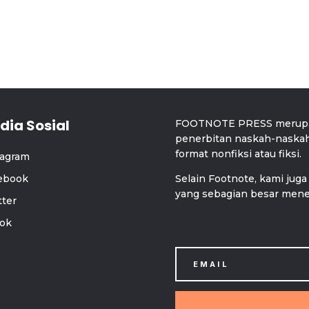
dia Sosial
FOOTNOTE PRESS merupak
penerbitan naskah-naskah y
format nonfiksi atau fiksi.
tagram
ebook
Selain Footnote, kami juga 
yang sebagian besar mener
tter
tok