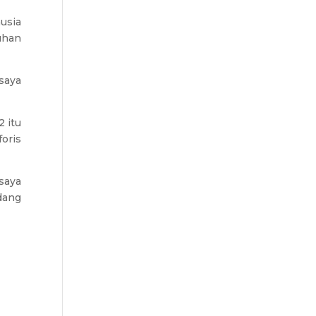
usia
uhan
saya
 itu
oris
saya
dang