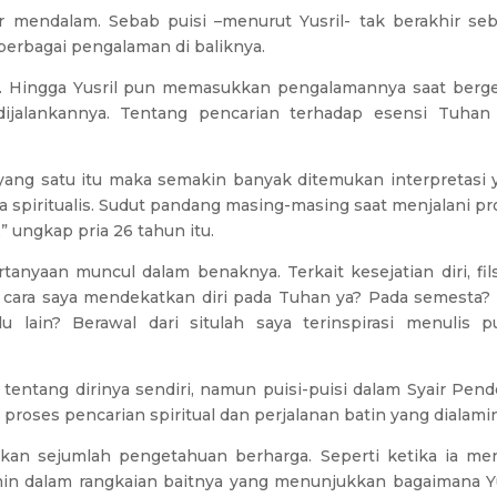
r mendalam. Sebab puisi –menurut Yusril- tak berakhir seb
erbagai pengalaman di baliknya.
. Hingga Yusril pun memasukkan pengalamannya saat berge
dijalankannya. Tentang pencarian terhadap esensi Tuhan
yang satu itu maka semakin banyak ditemukan interpretasi 
ra spiritualis. Sudut pandang masing-masing saat menjalani p
 ungkap pria 26 tahun itu.
tanyaan muncul dalam benaknya. Terkait kesejatian diri, fils
 cara saya mendekatkan diri pada Tuhan ya? Pada semesta? 
 lain? Berawal dari situlah saya terinspirasi menulis pui
entang dirinya sendiri, namun puisi-puisi dalam Syair Pend
proses pencarian spiritual dan perjalanan batin yang dialami
an sejumlah pengetahuan berharga. Seperti ketika ia men
min dalam rangkaian baitnya yang menunjukkan bagaimana Yu