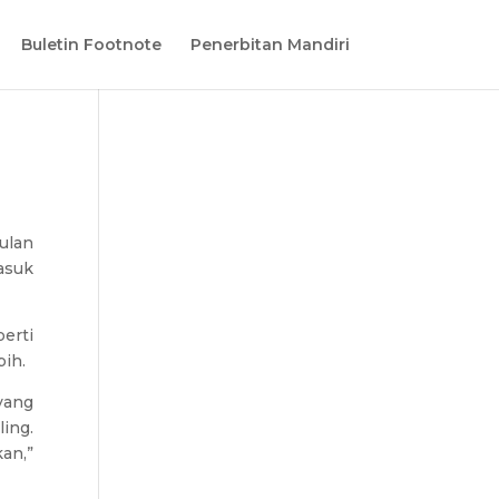
Buletin Footnote
Penerbitan Mandiri
ulan
asuk
erti
ih.
yang
ing.
an,”