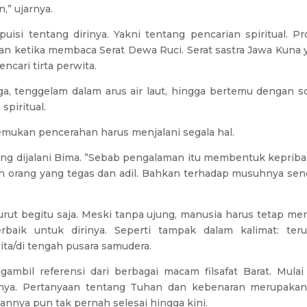
,” ujarnya.
si tentang dirinya. Yakni tentang pencarian spiritual. Pr
kan ketika membaca Serat Dewa Ruci. Serat sastra Jawa Kuna 
ncari tirta perwita.
ga, tenggelam dalam arus air laut, hingga bertemu dengan s
piritual.
enemukan pencerahan harus menjalani segala hal.
yang dijalani Bima. ”Sebab pengalaman itu membentuk kepriba
alah orang yang tegas dan adil. Bahkan terhadap musuhnya send
urut begitu saja. Meski tanpa ujung, manusia harus tetap men
aik untuk dirinya. Seperti tampak dalam kalimat: teru
ta/di tengah pusara samudera.
gambil referensi dari berbagai macam filsafat Barat. Mulai 
gainya. Pertanyaan tentang Tuhan dan kebenaran merupakan
bannya pun tak pernah selesai hingga kini.