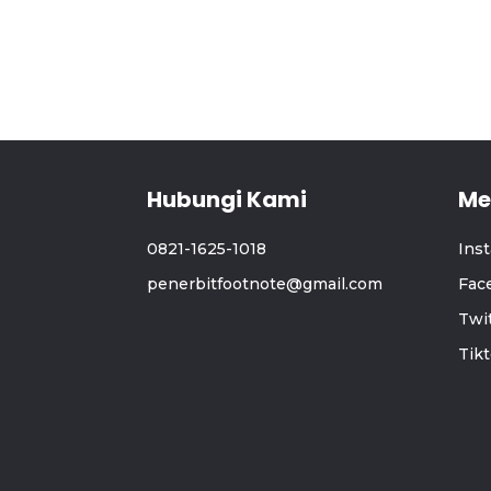
Hubungi Kami
Me
0821-1625-1018
Ins
penerbitfootnote@gmail.com
Fac
Twi
Tik