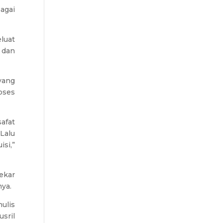
agai
luat
 dan
yang
roses
afat
Lalu
si,”
ekar
nya.
ulis
sril