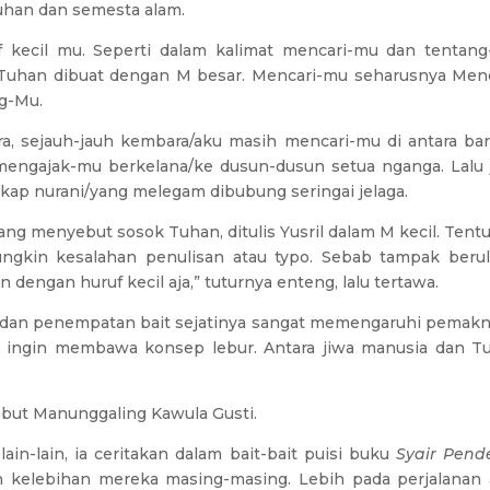
han dan semesta alam.
f kecil mu. Seperti dalam kalimat mencari-mu dan tentang
Tuhan dibuat dengan M besar. Mencari-mu seharusnya Menc
ng-Mu.
ara, sejauh-jauh kembara/aku masih mencari-mu di antara bar
 mengajak-mu berkelana/ke dusun-dusun setua nganga. Lalu 
ngkap nurani/yang melegam dibubung seringai jelaga.
g menyebut sosok Tuhan, ditulis Yusril dalam M kecil. Tentu
ngkin kesalahan penulisan atau typo. Sebab tampak berul
dengan huruf kecil aja,” tuturnya enteng, lalu tertawa.
uf dan penempatan bait sejatinya sangat memengaruhi pemakn
ril ingin membawa konsep lebur. Antara jiwa manusia dan T
sebut Manunggaling Kawula Gusti.
lain-lain, ia ceritakan dalam bait-bait puisi buku
Syair Pend
 kelebihan mereka masing-masing. Lebih pada perjalanan 