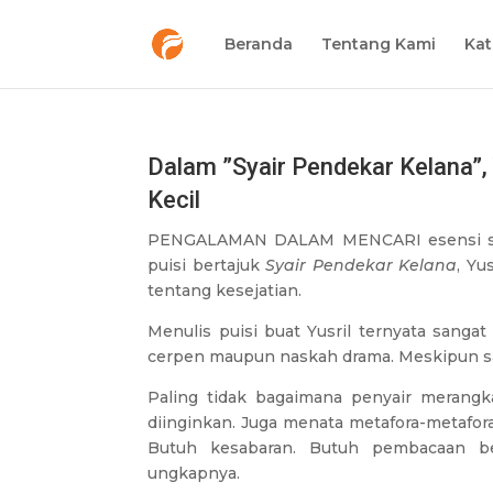
Beranda
Tentang Kami
Kat
Dalam ”Syair Pendekar Kelana”,
Kecil
PENGALAMAN DALAM MENCARI esensi sprit
puisi bertajuk
Syair Pendekar Kelana
, Yu
tentang kesejatian.
Menulis puisi buat Yusril ternyata sanga
cerpen maupun naskah drama. Meskipun sa
Paling tidak bagaimana penyair merangk
diinginkan. Juga menata metafora-metafora
Butuh kesabaran. Butuh pembacaan be
ungkapnya.