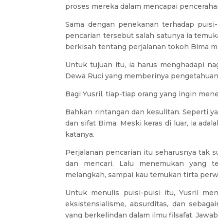
proses mereka dalam mencapai pencerahan
Sama dengan penekanan terhadap puisi-pui
pencarian tersebut salah satunya ia temu
berkisah tentang perjalanan tokoh Bima me
Untuk tujuan itu, ia harus menghadapi na
Dewa Ruci yang memberinya pengetahuan s
Bagi Yusril, tiap-tiap orang yang ingin m
Bahkan rintangan dan kesulitan. Seperti 
dan sifat Bima. Meski keras di luar, ia ad
katanya.
Perjalanan pencarian itu seharusnya tak s
dan mencari. Lalu menemukan yang terb
melangkah, sampai kau temukan tirta perwi
Untuk menulis puisi-puisi itu, Yusril men
eksistensialisme, absurditas, dan seba
yang berkelindan dalam ilmu filsafat. Jawa