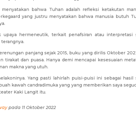
g menyatakan bahwa Tuhan adalah refleksi ketakutan man
Kierkegaard yang justru menyatakan bahwa manusia butuh T
ya.
 upaya hermeneutik, terkait penafsiran atau interpretasi 
 terangnya.
erenungan panjang sejak 2015, buku yang dirilis Oktober 2022
an tirakat dan puasa. Hanya demi mencapai kesesuaian metaf
gunan makna yang utuh.
koninya. Yang pasti lahirlah puisi-puisi ini sebagai hasil 
 sebuah kawah candradimuka yang yang memberikan saya segu
ater Kaki Langit itu.
way
pada 11 Oktober 2022