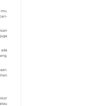
-mu.
ari-
isan
juga
 ada
ang.
aan.
uhan
ekar
atau