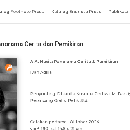
alog Footnote Press
Katalog Endnote Press
Publikasi
anorama Cerita dan Pemikiran
A.A. Navis: Panorama Cerita & Pemikiran
Ivan Adilla
Penyunting: Dhianita Kusuma Pertiwi, M. Dand
Perancang Grafis: Petik Std.
Cetakan pertama, Oktober 2024
viii + 190 hal; 14,8 x 21 cm