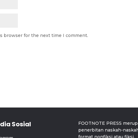
is browser for the next time I comment.
dia Sosial
FOOTNOTE PRESS merupak
penerbitan naskah-naskah y
format nonfiksi atau fiksi.
tagram