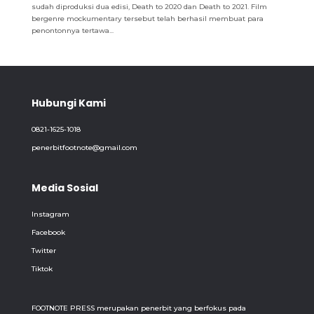
sudah diproduksi dua edisi, Death to 2020 dan Death to 2021. Film
bergenre mockumentary tersebut telah berhasil membuat para
penontonnya tertawa...
Hubungi Kami
0821-1625-1018
penerbitfootnote@gmail.com
Media Sosial
Instagram
Facebook
Twitter
Tiktok
FOOTNOTE PRESS merupakan penerbit yang berfokus pada