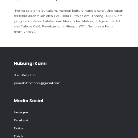
“Ketika sejarah dibungkam, memori kultural yang bicara”. Ungkapan
tersebut diutarakan oleh Heru Joni Putra dalam Bincang Buku Suara
yang Lebih Keras: Catatan dari Makam Tan Malaka, di Agam Jua Art
and Culture Café, Payakumbuh, Minggu, (7/11). Tentu saja Heru
memiuhnya...
Hubungi Kami
0821-1625-1018
penerbitfootnote@gmail.com
Media Sosial
Instagram
Facebook
Twitter
Tiktok